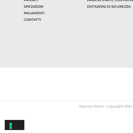
PRIVACY
PAGA IN 3 RATE CON PAYP
SPEDIZIONI
DOTAZIONI DI SICUREZZA
PAGAMENTI
CONTATTI
Nautica Illiano - Copyright 2024 -