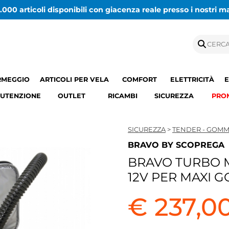
.000 articoli disponibili con giacenza reale presso i nostri m
RMEGGIO
ARTICOLI PER VELA
COMFORT
ELETTRICITÀ
E
UTENZIONE
OUTLET
RICAMBI
SICUREZZA
PRO
SICUREZZA
>
TENDER - GOM
BRAVO BY SCOPREGA
BRAVO TURBO 
12V PER MAXI 
€ 237,0