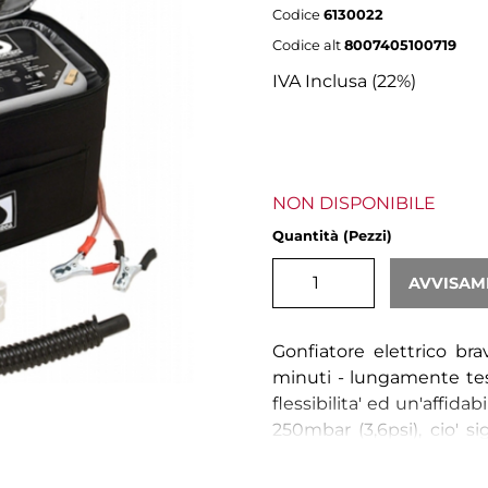
Codice
6130022
Codice alt
8007405100719
IVA Inclusa (22%)
NON DISPONIBILE
Quantità (Pezzi)
AVVISAM
Gonfiatore elettrico b
minuti - lungamente tes
flessibilita' ed un'affidab
250mbar (3,6psi), cio' 
7min - pressione rego
equipaggiato con 2 pot