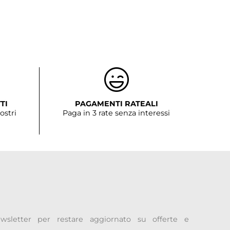
l calore - cavo ad alto rendimento lunghezza 3mt. - tubo
unghezza 3mt. - fusibile di sicurezza - gonfia e sgonfia
fornito in una tracolla 310x180x190mm. - peso 3,5kg
TI
PAGAMENTI RATEALI
ostri
Paga in 3 rate senza interessi
newsletter per restare aggiornato su offerte e