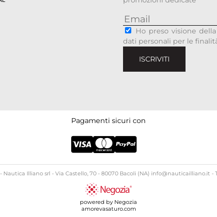
promozioni dedicate
AL
Ho preso visione della
dati personali per le finali
ISCRIVITI
Pagamenti sicuri con
 Nautica Illiano srl - Via Castello, 70 - 80070 Bacoli (NA) info@nauticailliano.it - T
powered by Negozia
amorevasaturo.com