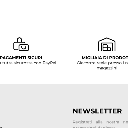
alluminio per dissipare i
di diametro maggiorato l
- consumo 45-60a max. - 
PAGAMENTI SICURI
MIGLIAIA DI PRODOT
n tutta sicurezza con PayPal
Giacenza reale presso i n
magazzini
NEWSLETTER
Registrati alla nostra 