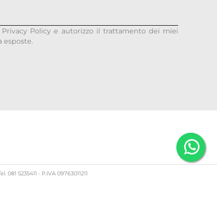
 Privacy Policy e autorizzo il trattamento dei miei
tà esposte.
el. 081 5235411 - P.IVA 09763011211