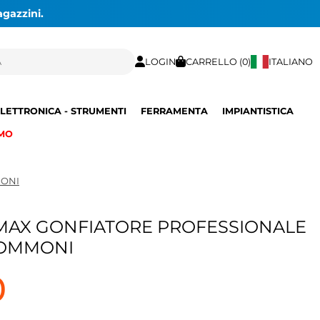
agazzini.
LOGIN
CARRELLO (
0
)
ITALIANO
LETTRONICA - STRUMENTI
FERRAMENTA
IMPIANTISTICA
MO
MONI
MAX GONFIATORE PROFESSIONALE
GOMMONI
0