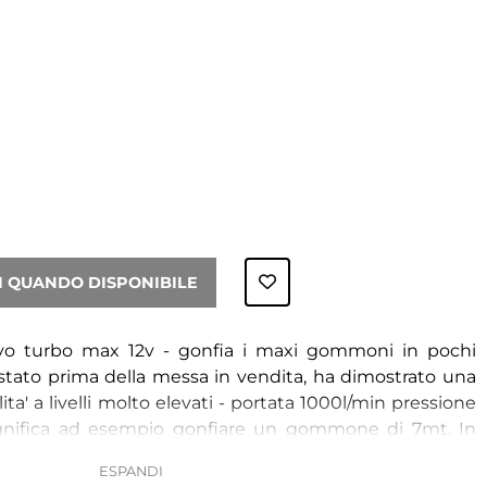
I QUANDO DISPONIBILE
ravo turbo max 12v - gonfia i maxi gommoni in pochi
tato prima della messa in vendita, ha dimostrato una
ilita' a livelli molto elevati - portata 1000l/min pressione
significa ad esempio gonfiare un gommone di 7mt. In
labile tra 175 e 250mbar con arresto automatico -
enti motori su cuscinetti montati su una piastra in