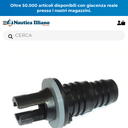
Oltre 50.000 articoli disponibili con giacenza reale
presso i nostri magazzini.