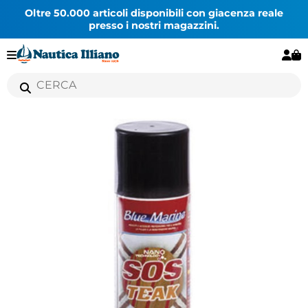
Oltre 50.000 articoli disponibili con giacenza reale
presso i nostri magazzini.