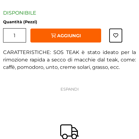
DISPONIBILE
Quantità (Pezzi)
AGGIUNGI
CARATTERISTICHE: SOS TEAK è stato ideato per la
rimozione rapida a secco di macchie dal teak, come:
caffè, pomodoro, unto, creme solari, grasso, ecc.
APPLICAZIONE: Agitare bene la bombola, spruzzare
‹
›
direttamente sulla macchia e lasciare asciugare per 5
minuti. Successivamente spazzolare. Se necessario,
ripetere l’operazione.