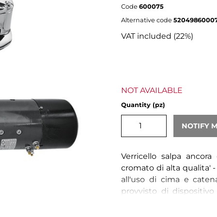
Code
600075
Alternative code
5204986000
VAT included (22%)
NOT AVAILABLE
Quantity (pz)
NOTIFY 
Verricello salpa ancor
cromato di alta qualita' 
all'uso di cima e caten
provvisto di dispositiv
motore sotto coperta 
dispositivo tendicima - s