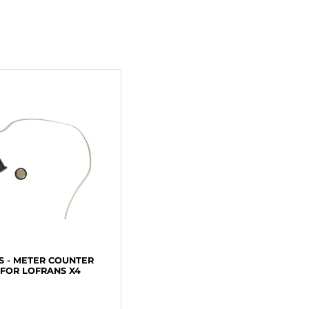
x incluso nella confezione
za 2700w - alimentazione 24v - tiro istantaneo max.
 Di recupero 28mt./min. - peso 85kg.
a catena nelle note in fase di ordine
S - METER COUNTER
FOR LOFRANS X4