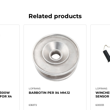
motore ip67 - control bo
Related products
Caratteristiche: poten
2500kg. - velocita' max.
Specificare la misura dell
LOFRANS
LOFRANS
2300W
BARBOTIN PER X4 MM.12
WINCHE
FOR X4
SENSOR 
636572
600033