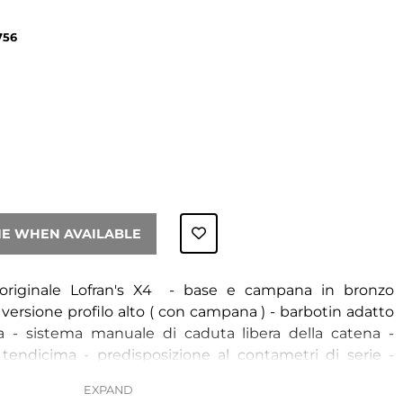
756
ME WHEN AVAILABLE
a originale Lofran's X4 - base e campana in bronzo
- versione profilo alto ( con campana ) - barbotin adatto
a - sistema manuale di caduta libera della catena -
o tendicima - predisposizione al contametri di serie -
- sistema manuale di caduta libera della catena -
portello d'ispezione - riduttore in alluminio anodizzato -