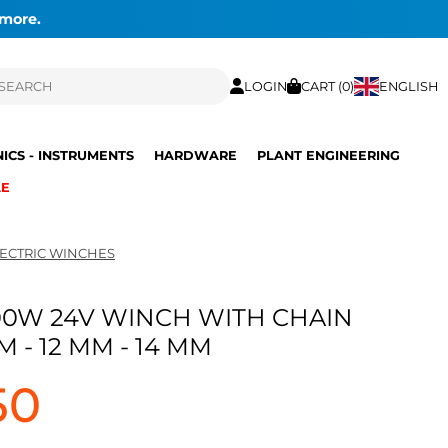
 more.
LOGIN
CART (
0
)
ENGLISH
ICS - INSTRUMENTS
HARDWARE
PLANT ENGINEERING
LE
ECTRIC WINCHES
00W 24V WINCH WITH CHAIN
 - 12 MM - 14 MM
50