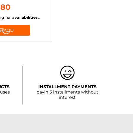
,80
g for availabilities...
ADD
UCTS
INSTALLMENT PAYMENTS
ouses
payin 3 installments without
interest