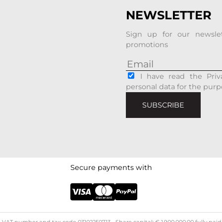
NEWSLETTER
Sign up for our newsle
promotions
I have read the Priv
personal data for the purp
SUBSCRIBE
Secure payments with
- ​​VAT number and tax code 03102250713 - Share capital: € 1,900,000.00 fully pai