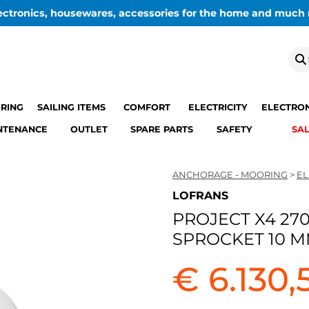
lectronics, housewares, accessories for the home and much
RING
SAILING ITEMS
COMFORT
ELECTRICITY
ELECTRON
NTENANCE
OUTLET
SPARE PARTS
SAFETY
SA
ANCHORAGE - MOORING
>
EL
LOFRANS
PROJECT X4 27
SPROCKET 10 MM
€ 6.130,