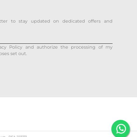
tter to stay updated on dedicated offers and
acy Policy and authorize the processing of my
oses set out.
d up - REA 223331