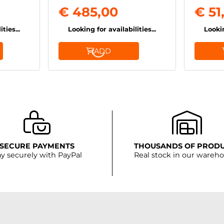
€ 485,00
€ 51
ties...
Looking for availabilities...
Lookin
ADD
SECURE PAYMENTS
THOUSANDS OF PROD
y securely with PayPal
Real stock in our wareh